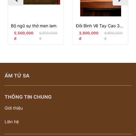
Bộ ngũ sự thờ men lam
Đôi Bình Vẽ Tay Cao 36 cm
5,500,000
6,500,000
3,800,000
4,800,000
đ
đ
đ
đ
ẤM TỬ SA
THÔNG TIN CHUNG
Giới thiệu
Liên hệ