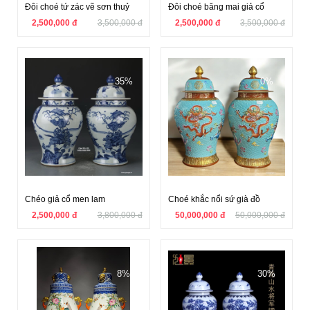
Đôi choé tứ zác vẽ sơn thuỷ
Đôi choé băng mai giả cổ
2,500,000 đ
3,500,000 đ
2,500,000 đ
3,500,000 đ
35%
0%
Chéo giả cổ men lam
Choé khắc nổi sứ già đồ
2,500,000 đ
3,800,000 đ
50,000,000 đ
50,000,000 đ
8%
30%