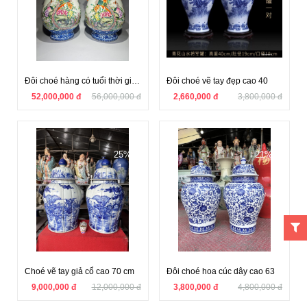
Đôi choé hàng có tuổi thời gian vẽ kỹ thuật cao
Đôi choé vẽ tay đẹp cao 40
52,000,000 đ
56,000,000 đ
2,660,000 đ
3,800,000 đ
25%
21%
Choé vẽ tay giả cổ cao 70 cm
Đôi choé hoa cúc dây cao 63
9,000,000 đ
12,000,000 đ
3,800,000 đ
4,800,000 đ