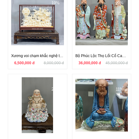
19%
20%
Xương voi chạm khắc nghệ thuật 42
Bộ Phúc Lộc Thọ Lối Cổ Cao 70 - 72 cm
6,500,000 đ
8,000,000 đ
36,000,000 đ
45,000,000 đ
23%
11%