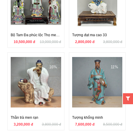
Bộ Tam Đa phúc lộc Thọ men gấm
Tượng đạt ma cao 33
10,500,000 đ
13,000,000 đ
2,800,000 đ
3,800,000 đ
16%
11%
Thần trà men rạn
Tượng khổng minh
3,200,000 đ
3,800,000 đ
7,600,000 đ
8,500,000 đ