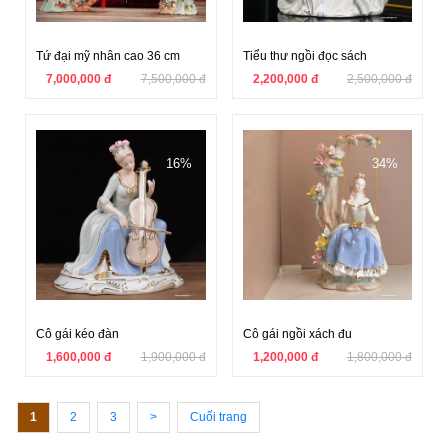
Tứ đại mỹ nhân cao 36 cm
Tiểu thư ngồi đọc sách
7,000,000 đ
7,500,000 đ
2,200,000 đ
2,500,000 đ
16%
34%
Cô gái kéo đàn
Cô gái ngồi xách đu
1,600,000 đ
1,900,000 đ
1,200,000 đ
1,800,000 đ
1
2
3
>
Cuối trang