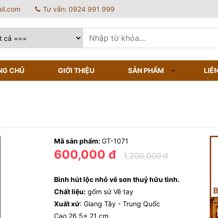
il.com
Tư vấn: 0924 991 999
NG CHỦ
GIỚI THIỆU
SẢN PHẨM
LIÊ
Mã sản phẩm:
GT-1071
600,000 đ
1,200,000 đ
Bình hút lộc nhỏ vẽ sơn thuỷ hữu tình.
Chất liệu:
gốm sứ Vẽ tay
Xuất xứ
: Giang Tây - Trung Quốc
Cao 26,5x 21 cm