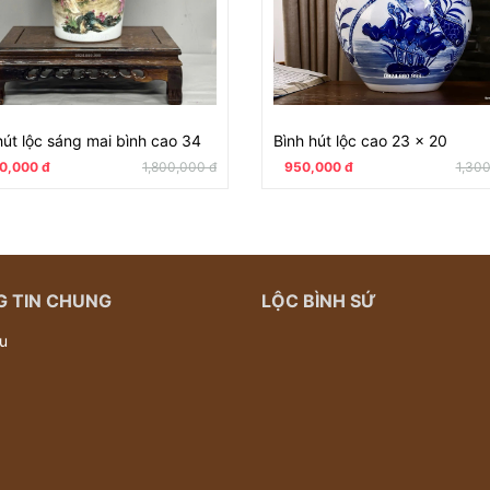
hút lộc sáng mai bình cao 34
Bình hút lộc cao 23 x 20
0,000 đ
1,800,000 đ
950,000 đ
1,300
 TIN CHUNG
LỘC BÌNH SỨ
ệu