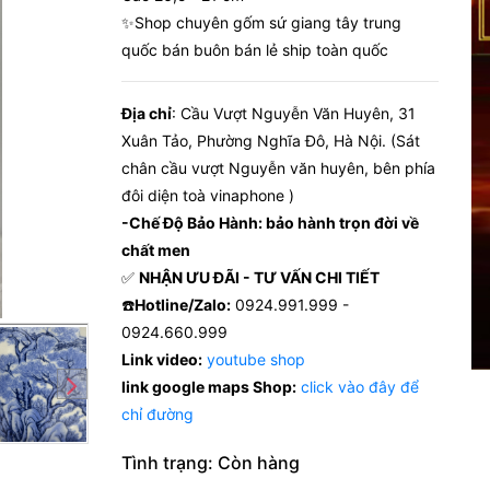
✨Shop chuyên gốm sứ giang tây trung
quốc bán buôn bán lẻ ship toàn quốc
Địa chỉ
: Cầu Vượt Nguyễn Văn Huyên, 31
Xuân Tảo, Phường Nghĩa Đô, Hà Nội. (Sát
chân cầu vượt Nguyễn văn huyên, bên phía
đôi diện toà vinaphone )
-Chế Độ Bảo Hành: bảo hành trọn đời về
chất men
✅
NHẬN ƯU ĐÃI - TƯ VẤN CHI TIẾT
☎️
Hotline/Zalo:
0924.991.999 -
0924.660.999
Link video:
youtube shop
link google maps Shop:
click vào đây để
chỉ đường
Tình trạng:
Còn hàng