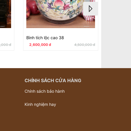
Bình tích lộc cao 38
Mình tích 
,000 đ
2,600,000 đ
4,500,000 đ
1,800,000
CHÍNH SÁCH CỬA HÀNG
Chính sách bảo hành
Kinh nghiệm hay