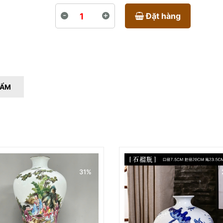
-
+
Đặt hàng
HẨM
31%