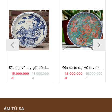
17%
25%
Đĩa đại vẽ tay giả cổ đk 90
Đĩa sứ to đại vẽ tay đk 96
15,000,000
18,000,000
12,000,000
16,000,000
đ
đ
đ
đ
ẤM TỬ SA