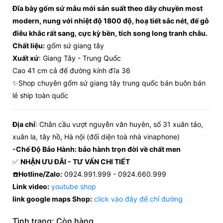
Đĩa bày gốm sứ mẫu mới sản suất theo dây chuyền most
modern, nung với nhiệt độ 1800 độ, hoạ tiết sắc nét, đế gỗ
điêu khắc rất sang, cực kỳ bền, tích song long tranh châu.
Chất liệu:
gốm sứ giang tây
Xuất xứ
: Giang Tây - Trung Quốc
Cao 41 cm cả đế đường kính đĩa 36
✨Shop chuyên gốm sứ giang tây trung quốc bán buôn bán
lẻ ship toàn quốc
Địa chỉ
: Chân cầu vượt nguyễn văn huyên, số 31 xuân tảo,
xuân la, tây hồ, Hà nội (đối diện toà nhà vinaphone)
-Chế Độ Bảo Hành: bảo hành trọn đời về chất men
✅
NHẬN ƯU ĐÃI - TƯ VẤN CHI TIẾT
☎️
Hotline/Zalo:
0924.991.999 - 0924.660.999
Link video:
youtube shop
link google maps Shop:
click vào đây để chỉ đường
Tình trạng:
Còn hàng