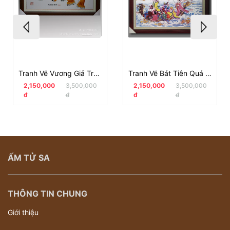
Tranh Vẽ Vương Giả Truy Phong
Tranh Vẽ Bát Tiên Quá Hải
2,150,000
3,500,000
2,150,000
3,500,000
đ
đ
đ
đ
ẤM TỬ SA
THÔNG TIN CHUNG
Giới thiệu