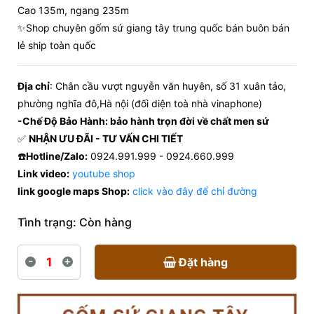
Cao 135m, ngang 235m
✨Shop chuyên gốm sứ giang tây trung quốc bán buôn bán
lẻ ship toàn quốc
Địa chỉ
: Chân cầu vượt nguyễn văn huyên, số 31 xuân tảo,
phường nghĩa đô,Hà nội (đối diện toà nhà vinaphone)
-Chế Độ Bảo Hành: bảo hành trọn đời về chất men sứ
✅
NHẬN ƯU ĐÃI - TƯ VẤN CHI TIẾT
☎️
Hotline/Zalo:
0924.991.999 - 0924.660.999
Link video:
youtube shop
link google maps Shop:
click vào đây để chỉ đường
Tình trạng:
Còn hàng
-
+
Đặt hàng