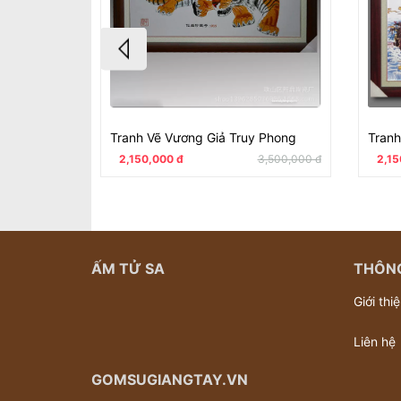
Tranh Vẽ Vương Giả Truy Phong
Tranh
2,150,000 đ
3,500,000 đ
2,15
ẤM TỬ SA
THÔNG
Giới thi
Liên hệ
GOMSUGIANGTAY.VN