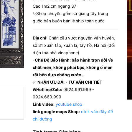
Cao 1m2 cm ngang 37
✨Shop chuyên gốm sứ giang tây trung
quốc bán buôn bán lẻ ship toàn quốc
Địa chỉ
: Chân cầu vượt nguyễn văn huyên,
số 31 xuân tảo, xuân la, tây hồ, Hà nội (đối
diện toà nhà vinaphone)
-Chế Độ Bảo Hành: bảo hành trọn đời về
chất men, không phai bạc, không ố men
rất bền đựp chống xước .
✅
NHẬN ƯU ĐÃI - TƯ VẤN CHI TIẾT
☎️
Hotline/Zalo:
0924.991.999 -
0924.660.999
Link video:
youtube shop
link google maps Shop:
click vào đây để
chỉ đường