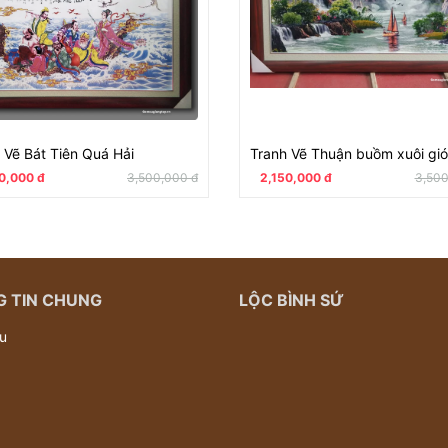
 Vẽ Bát Tiên Quá Hải
Tranh Vẽ Thuận buồm xuôi gió
0,000 đ
3,500,000 đ
2,150,000 đ
3,500
 TIN CHUNG
LỘC BÌNH SỨ
ệu