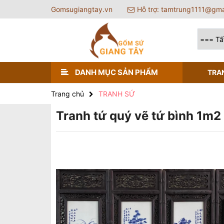
Gomsugiangtay.vn
Hỗ trợ: tamtrung1111@gma
DANH MỤC SẢN PHẨM
TRA
Trang chủ
TRANH SỨ
Tranh tứ quý vẽ tứ bình 1m2