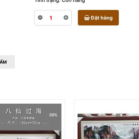
Tình trạng:
Còn hàng
-
+
Đặt hàng
HẨM
39%