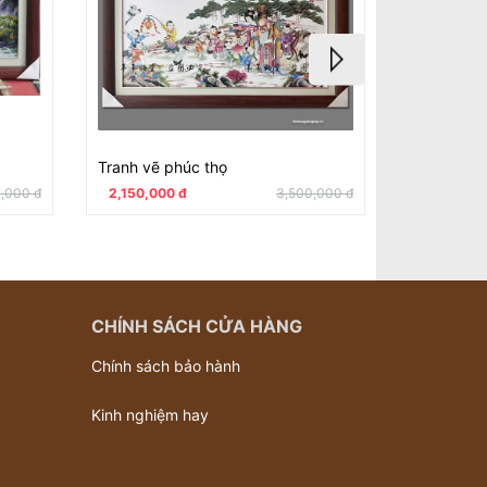
Tranh vẽ phúc thọ
Tranh vẽ h
,000 đ
2,150,000 đ
3,500,000 đ
2,150,000
CHÍNH SÁCH CỬA HÀNG
Chính sách bảo hành
Kinh nghiệm hay