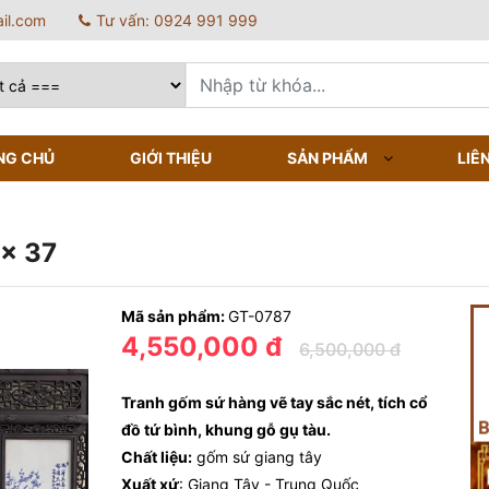
il.com
Tư vấn: 0924 991 999
NG CHỦ
GIỚI THIỆU
SẢN PHẨM
LIÊ
 x 37
Mã sản phẩm:
GT-0787
4,550,000 đ
6,500,000 đ
Tranh gốm sứ hàng vẽ tay sắc nét, tích cổ
đồ tứ bình, khung gỗ gụ tàu.
Chất liệu:
gốm sứ giang tây
Xuất xứ
: Giang Tây - Trung Quốc